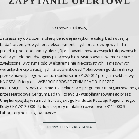
ZAPYTANIE OFERTOWE
Szanowni Państwo,
Zapraszamy do złożenia oferty cenowej na wykonie usługi badawczej tj.
badań przemysłowych oraz eksperymentalnych prac rozwojowych dla
projektu pod roboczym tytułem „Opracowanie nowoczesnych i ulepszonych
stalowych elementów ogniw paliwowych do zastosowania w energetyce o
zwiększonej wytrzymałości w ekstremalnie niekorzystnych i agresywnych
warunkach eksploatacyjnych i środowiskowych” planowanego do realizacji
przez Zmawiającego w ramach konkursu nr 7/1.2/2017 program sektorowy: I
NNOSTAL Priorytet I: WSPARCIE PROWADZENIA PRAC B+R PRZEZ
PRZEDSIĘBIORSTWA Działanie 1.2: Sektorowe programy B+R organizowanego
przez Narodowe Centrum Badań i Rozwoju - współfinansowanego przez
Unię Europejską w ramach Europejskiego Funduszu Rozwoju Regionalnego.
Kody CPV 73120000-9Usługi eksperymentalno-rozwojowe 73111000-3
Laboratoryjne usługi badawcze ...
PEŁNY TEKST ZAPYTANIA