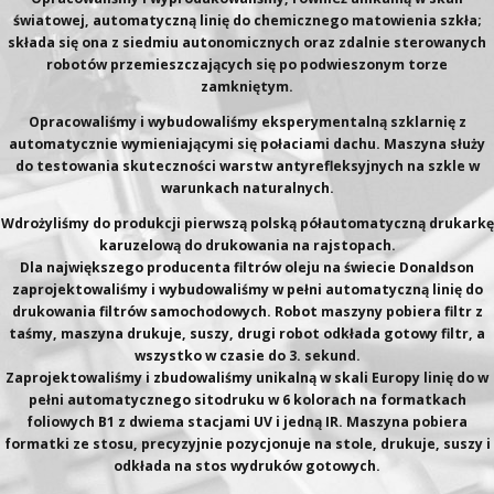
światowej, automatyczną linię do chemicznego matowienia szkła;
składa się ona z siedmiu autonomicznych oraz zdalnie sterowanych
robotów przemieszczających się po podwieszonym torze
zamkniętym.
Opracowaliśmy i wybudowaliśmy eksperymentalną szklarnię z
automatycznie wymieniającymi się połaciami dachu. Maszyna służy
do testowania skuteczności warstw antyrefleksyjnych na szkle w
warunkach naturalnych.
Wdrożyliśmy do produkcji pierwszą polską półautomatyczną drukarkę
karuzelową do drukowania na rajstopach.
Dla największego producenta filtrów oleju na świecie Donaldson
zaprojektowaliśmy i wybudowaliśmy w pełni automatyczną linię do
drukowania filtrów samochodowych. Robot maszyny pobiera filtr z
taśmy, maszyna drukuje, suszy, drugi robot odkłada gotowy filtr, a
wszystko w czasie do 3. sekund.
Zaprojektowaliśmy i zbudowaliśmy unikalną w skali Europy linię do w
pełni automatycznego sitodruku w 6 kolorach na formatkach
foliowych B1 z dwiema stacjami UV i jedną IR. Maszyna pobiera
formatki ze stosu, precyzyjnie pozycjonuje na stole, drukuje, suszy i
odkłada na stos wydruków gotowych.