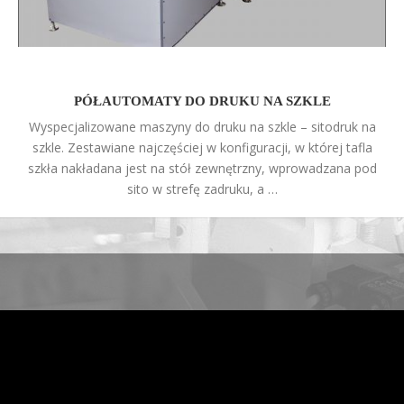
PÓŁAUTOMATY DO DRUKU NA SZKLE
Wyspecjalizowane maszyny do druku na szkle – sitodruk na
szkle. Zestawiane najczęściej w konfiguracji, w której tafla
szkła nakładana jest na stół zewnętrzny, wprowadzana pod
sito w strefę zadruku, a …