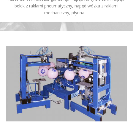
belek z raklami pneumatyczny, napęd wózka z raklami
mechaniczny, płynna …
DRUKARKI KARUZELOWE DO BALONÓW – sitodruk na balonach