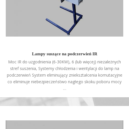
Lampy suszące na podczerwień IR
Moc IR do uzgodnienia (6-30KW), 6 (lub więcej) niezależnych
stref suszenia, Systemy chłodzenia i wentylacji do lamp na
podczerwień System eliminujący zniekształcenia komutacyjne
co eliminuje niebezpieczeństwo nagłego skoku poboru mocy
…
TUNELE SUSZĄCE – piece do sitodruku, suszarnie przemysłowe.