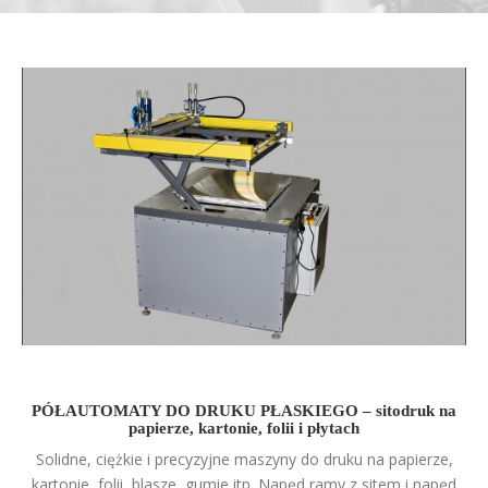
PÓŁAUTOMATY DO DRUKU PŁASKIEGO – sitodruk na papierze, kartonie,
folii i płytach
PÓŁAUTOMATY DO DRUKU PŁASKIEGO – sitodruk na
papierze, kartonie, folii i płytach
Solidne, ciężkie i precyzyjne maszyny do druku na papierze,
kartonie, folii, blasze, gumie itp. Napęd ramy z sitem i napęd